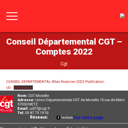
Conseil Départemental CGT –
Comptes 2022
Cgt
CONSEIL-DEPARTEMENTAL-Bilan-financier-2022-Publication-
UD
Télécharger
Nom:
CGT Moselle
Adresse:
Union Départementale CGT de Moselle 10 rue de Méric
57050 METZ
Email:
ud57@cgt.fr
Tel:
03 87 75 19 53
Réseaux:
Voir notre page
Facebook