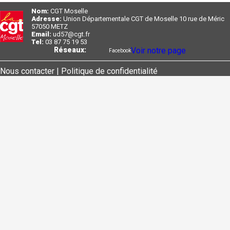
Nom:
CGT Moselle
Adresse:
Union Départementale CGT de Moselle 10 rue de Méric
57050 METZ
Email:
ud57@cgt.fr
Tel:
03 87 75 19 53
Réseaux:
Voir notre page
Facebook
Nous contacter |
Politique de confidentialité