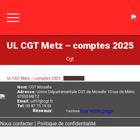
UL CGT Metz – comptes 2025
Cgt
UL CGT Metz – comptes 2025
Télécharger
Nom:
CGT Moselle
Adresse:
Union Départementale CGT de Moselle 10 rue de Méric
57050 METZ
Email:
ud57@cgt.fr
Tel:
03 87 75 19 53
Réseaux:
Voir notre page
Facebook
Nous contacter |
Politique de confidentialité